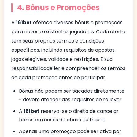
4. Bônus e Promoções
A
161bet
oferece diversos bônus e promoções
para novos e existentes jogadores. Cada oferta
tem seus próprios termos e condições
específicos, incluindo requisitos de apostas,
jogos elegíveis, validade e restrições. É sua
responsabilidade ler e compreender os termos
de cada promoção antes de participar.
Bônus não podem ser sacados diretamente
- devem atender aos requisitos de rollover
A
161bet
reserva-se o direito de cancelar
bônus em casos de abuso ou fraude
Apenas uma promoção pode ser ativa por