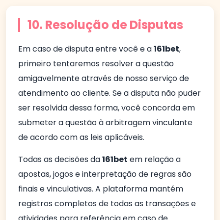
10. Resolução de Disputas
Em caso de disputa entre você e a
161bet
,
primeiro tentaremos resolver a questão
amigavelmente através de nosso serviço de
atendimento ao cliente. Se a disputa não puder
ser resolvida dessa forma, você concorda em
submeter a questão à arbitragem vinculante
de acordo com as leis aplicáveis.
Todas as decisões da
161bet
em relação a
apostas, jogos e interpretação de regras são
finais e vinculativas. A plataforma mantém
registros completos de todas as transações e
atividades para referência em caso de