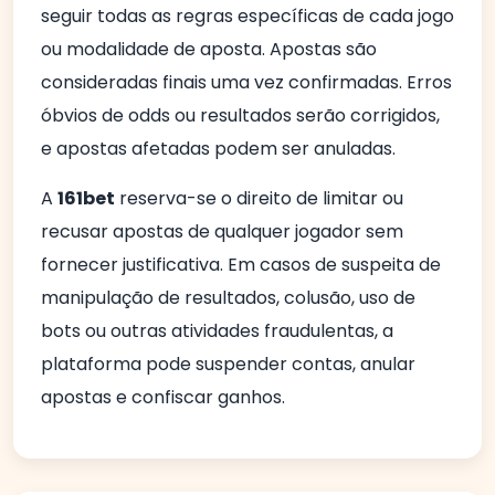
seguir todas as regras específicas de cada jogo
ou modalidade de aposta. Apostas são
consideradas finais uma vez confirmadas. Erros
óbvios de odds ou resultados serão corrigidos,
e apostas afetadas podem ser anuladas.
A
161bet
reserva-se o direito de limitar ou
recusar apostas de qualquer jogador sem
fornecer justificativa. Em casos de suspeita de
manipulação de resultados, colusão, uso de
bots ou outras atividades fraudulentas, a
plataforma pode suspender contas, anular
apostas e confiscar ganhos.