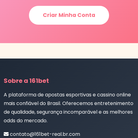
Criar Minha Conta
Sobre a 161bet
A plataforma de apostas esportivas e cassino online
mais confiável do Brasil. Oferecemos entretenimento
de qualidade, segurança incomparável e as melhores
odds do mercado.
contato@161bet-real.br.com