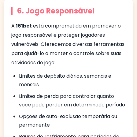
6. Jogo Responsável
A
161bet
está comprometida em promover o
jogo responsável e proteger jogadores
vulneráveis. Oferecemos diversas ferramentas
para ajudá-lo a manter o controle sobre suas
atividades de jogo:
Limites de depósito diários, semanais e
mensais
Limites de perda para controlar quanto
você pode perder em determinado período
Opções de auto-exclusão temporária ou
permanente
Pausas de resfriamento para períodos de