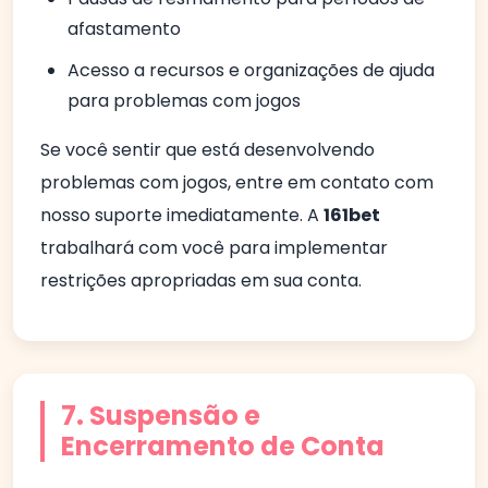
afastamento
Acesso a recursos e organizações de ajuda
para problemas com jogos
Se você sentir que está desenvolvendo
problemas com jogos, entre em contato com
nosso suporte imediatamente. A
161bet
trabalhará com você para implementar
restrições apropriadas em sua conta.
7. Suspensão e
Encerramento de Conta