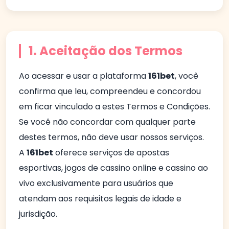
1. Aceitação dos Termos
Ao acessar e usar a plataforma
161bet
, você
confirma que leu, compreendeu e concordou
em ficar vinculado a estes Termos e Condições.
Se você não concordar com qualquer parte
destes termos, não deve usar nossos serviços.
A
161bet
oferece serviços de apostas
esportivas, jogos de cassino online e cassino ao
vivo exclusivamente para usuários que
atendam aos requisitos legais de idade e
jurisdição.