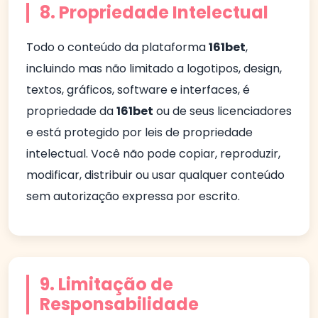
8. Propriedade Intelectual
Todo o conteúdo da plataforma
161bet
,
incluindo mas não limitado a logotipos, design,
textos, gráficos, software e interfaces, é
propriedade da
161bet
ou de seus licenciadores
e está protegido por leis de propriedade
intelectual. Você não pode copiar, reproduzir,
modificar, distribuir ou usar qualquer conteúdo
sem autorização expressa por escrito.
9. Limitação de
Responsabilidade