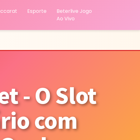
ccarat
Esporte
Beterlive Jogo
Ao Vivo
 - O Slot
ário com