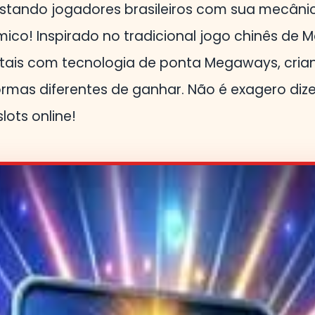
stando jogadores brasileiros com sua mecânic
co! Inspirado no tradicional jogo chinês de M
ntais com tecnologia de ponta Megaways, cria
 formas diferentes de ganhar. Não é exagero d
ots online!