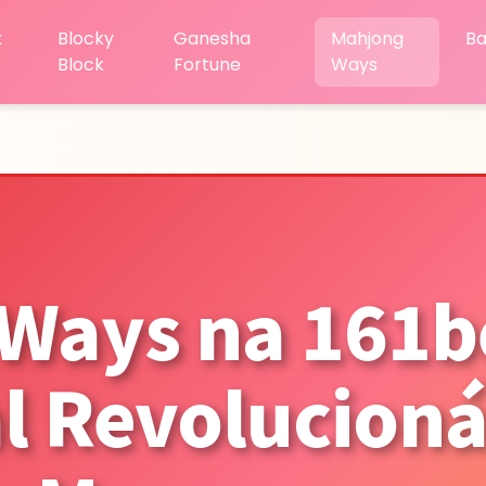
x
Blocky
Ganesha
Mahjong
Ba
Block
Fortune
Ways
Ways na 161bet
l Revolucion