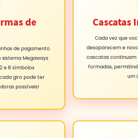
ormas de
Cascatas I
Cada vez que voc
desaparecem e novos
 linhas de pagamento
cascatas continuam
o sistema Megaways
formadas, permitind
2 e 8 símbolos
um ú
 cada giro pode ter
oras possíveis!