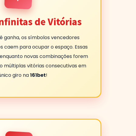
nfinitas de Vitórias
ê ganha, os símbolos vencedores
 caem para ocupar o espaço. Essas
 enquanto novas combinações forem
o múltiplas vitórias consecutivas em
nico giro na
161bet
!