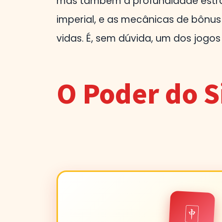
mas também a profundidade estrat
imperial, e as mecânicas de bôn
vidas. É, sem dúvida, um dos jog
O Poder do 
🀄