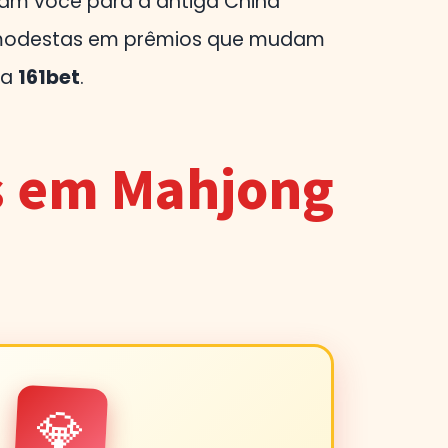
tam você para a antiga China
s modestas em prêmios que mudam
na
161bet
.
s em Mahjong
💎