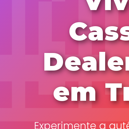
Viv
Cas
Dealer
em T
Experimente a aut