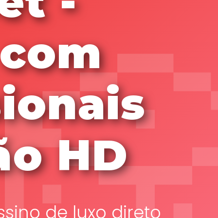
et -
 com
sionais
ão HD
ino de luxo direto