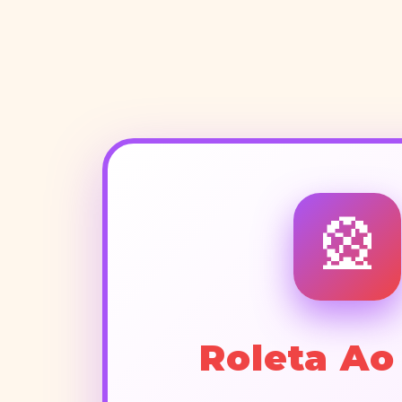
🎡
Roleta Ao