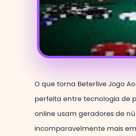
O que torna Beterlive Jogo A
perfeita entre tecnologia de
online usam geradores de núm
incomparavelmente mais emocio