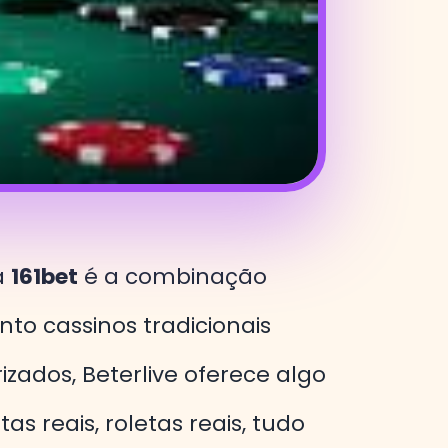
a
161bet
é a combinação
to cassinos tradicionais
ados, Beterlive oferece algo
 reais, roletas reais, tudo