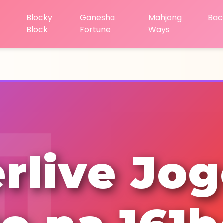
x
Blocky
Ganesha
Mahjong
Bac
Block
Fortune
Ways
rlive Jo