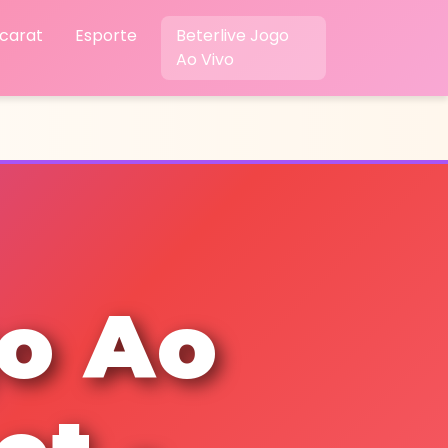
carat
Esporte
Beterlive Jogo
Ao Vivo
go Ao