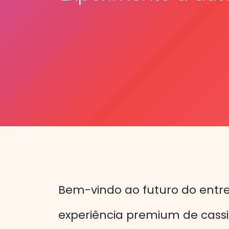
Bem-vindo ao futuro do entr
experiência premium de cassi