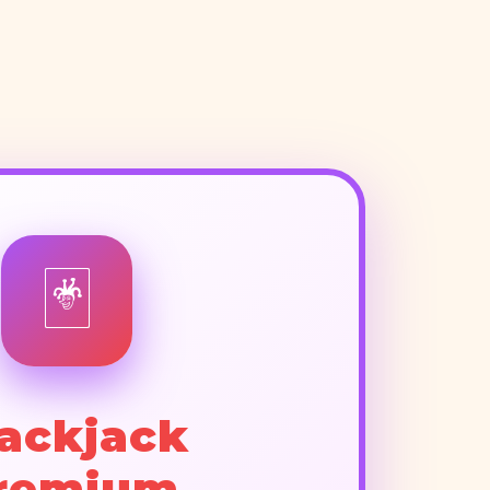
🃏
ackjack
remium