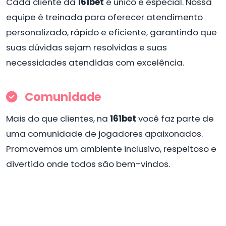
Cada cliente da
161bet
é único e especial. Nossa
equipe é treinada para oferecer atendimento
personalizado, rápido e eficiente, garantindo que
suas dúvidas sejam resolvidas e suas
necessidades atendidas com excelência.
Comunidade
Mais do que clientes, na
161bet
você faz parte de
uma comunidade de jogadores apaixonados.
Promovemos um ambiente inclusivo, respeitoso e
divertido onde todos são bem-vindos.