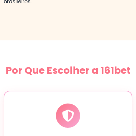
brasileiros.
Por Que Escolher a 161bet