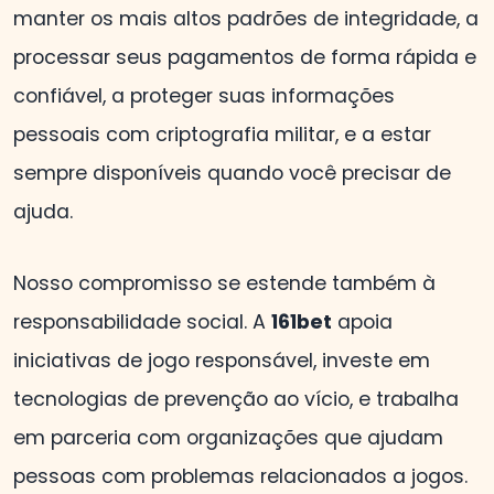
manter os mais altos padrões de integridade, a
processar seus pagamentos de forma rápida e
confiável, a proteger suas informações
pessoais com criptografia militar, e a estar
sempre disponíveis quando você precisar de
ajuda.
Nosso compromisso se estende também à
responsabilidade social. A
161bet
apoia
iniciativas de jogo responsável, investe em
tecnologias de prevenção ao vício, e trabalha
em parceria com organizações que ajudam
pessoas com problemas relacionados a jogos.