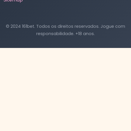
© 2024 161bet. Todos os direitos reservados. Jogue com
responsabilidade. +18 anos.