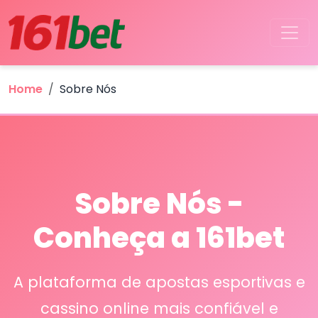
Home
Sobre Nós
Sobre Nós -
Conheça a 161bet
A plataforma de apostas esportivas e
cassino online mais confiável e